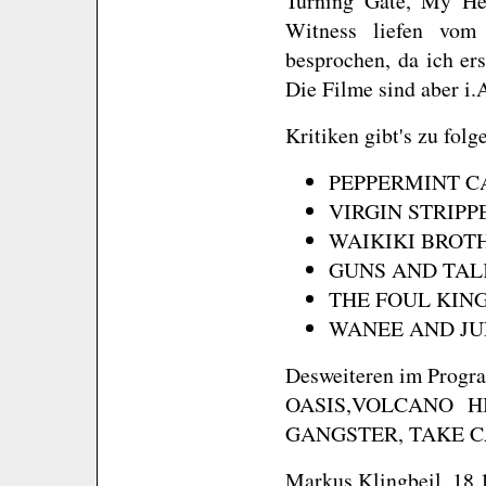
Turning Gate, My He
Witness liefen vom 
besprochen, da ich ers
Die Filme sind aber i.
Kritiken gibt's zu fol
PEPPERMINT 
VIRGIN STRIP
WAIKIKI BROT
GUNS AND TAL
THE FOUL KIN
WANEE AND J
Desweiteren im Progr
OASIS,VOLCANO H
GANGSTER, TAKE C
Markus Klingbeil. 18.