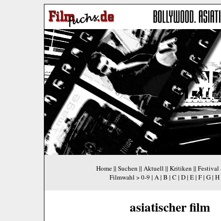
Home
||
Suchen
||
Aktuell
||
Kritiken
||
Festival
Filmwahl >
0-9
|
A
|
B
|
C
|
D
|
E
|
F
|
G
|
H
asiatischer film