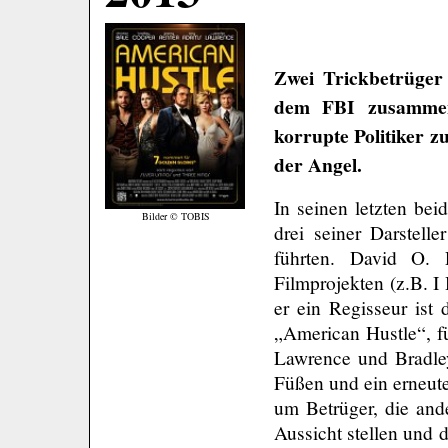
Zwei Trickbetrüger
dem FBI zusammena
korrupte Politiker z
der Angel.
In seinen letzten bei
Bilder © TOBIS
drei seiner Darstell
führten. David O. 
Filmprojekten (z.B. I 
er ein Regisseur ist
„American Hustle“, fü
Lawrence und Bradley
Füßen und ein erneute
um Betrüger, die an
Aussicht stellen und 