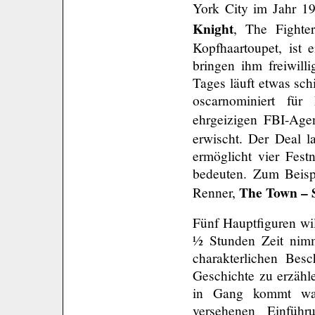
York City im Jahr 19
Knight
, The Fighte
Kopfhaartoupet, ist 
bringen ihm freiwill
Tages läuft etwas sc
oscarnominiert für
ehrgeizigen FBI-Age
erwischt. Der Deal l
ermöglicht vier Fest
bedeuten. Zum Beisp
The Town – 
Renner,
Fünf Hauptfiguren wil
½ Stunden Zeit nimmt
charakterlichen Besc
Geschichte zu erzähl
in Gang kommt was
versehenen Einfü