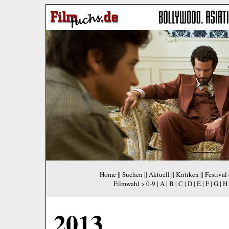
Home
||
Suchen
||
Aktuell
||
Kritiken
||
Festival
Filmwahl >
0-9
|
A
|
B
|
C
|
D
|
E
|
F
|
G
|
H
2013