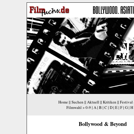
Home
||
Suchen
||
Aktuell
||
Kritiken
||
Festival
Filmwahl >
0-9
|
A
|
B
|
C
|
D
|
E
|
F
|
G
|
H
Bollywood & Beyond